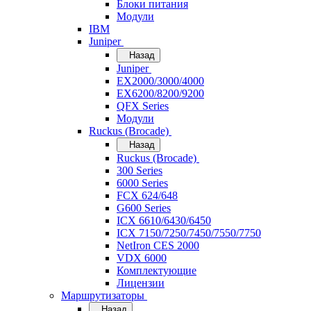
Блоки питания
Модули
IBM
Juniper
Назад
Juniper
EX2000/3000/4000
EX6200/8200/9200
QFX Series
Модули
Ruckus (Brocade)
Назад
Ruckus (Brocade)
300 Series
6000 Series
FCX 624/648
G600 Series
ICX 6610/6430/6450
ICX 7150/7250/7450/7550/7750
NetIron CES 2000
VDX 6000
Комплектующие
Лицензии
Маршрутизаторы
Назад