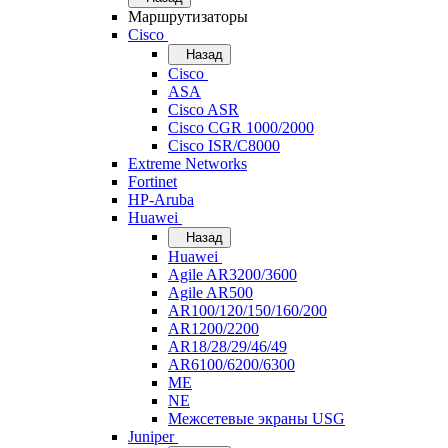
Маршрутизаторы
Cisco
Назад
Cisco
ASA
Cisco ASR
Cisco CGR 1000/2000
Cisco ISR/С8000
Extreme Networks
Fortinet
HP-Aruba
Huawei
Назад
Huawei
Agile AR3200/3600
Agile AR500
AR100/120/150/160/200
AR1200/2200
AR18/28/29/46/49
AR6100/6200/6300
ME
NE
Межсетевые экраны USG
Juniper