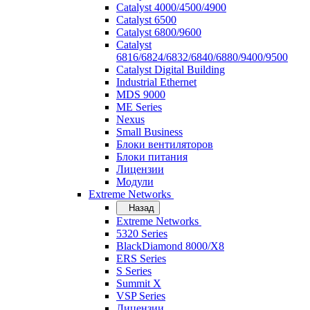
Catalyst 4000/4500/4900
Catalyst 6500
Catalyst 6800/9600
Catalyst
6816/6824/6832/6840/6880/9400/9500
Catalyst Digital Building
Industrial Ethernet
MDS 9000
ME Series
Nexus
Small Business
Блоки вентиляторов
Блоки питания
Лицензии
Модули
Extreme Networks
Назад
Extreme Networks
5320 Series
BlackDiamond 8000/X8
ERS Series
S Series
Summit X
VSP Series
Лицензии