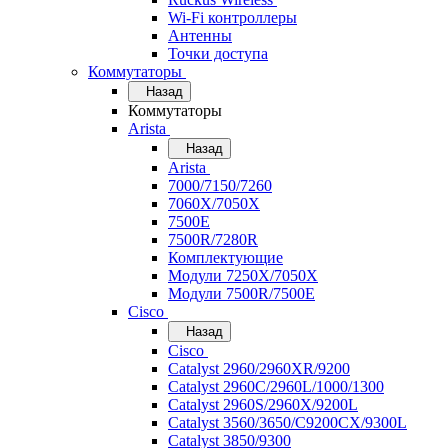
Wi-Fi контроллеры
Антенны
Точки доступа
Коммутаторы
Назад
Коммутаторы
Arista
Назад
Arista
7000/7150/7260
7060X/7050X
7500E
7500R/7280R
Комплектующие
Модули 7250X/7050X
Модули 7500R/7500E
Cisco
Назад
Cisco
Catalyst 2960/2960XR/9200
Catalyst 2960C/2960L/1000/1300
Catalyst 2960S/2960X/9200L
Catalyst 3560/3650/C9200CX/9300L
Catalyst 3850/9300