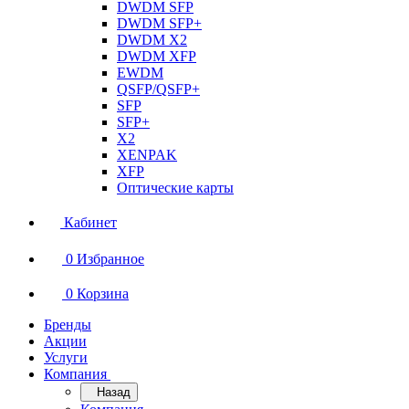
DWDM SFP
DWDM SFP+
DWDM X2
DWDM XFP
EWDM
QSFP/QSFP+
SFP
SFP+
X2
XENPAK
XFP
Оптические карты
Кабинет
0
Избранное
0
Корзина
Бренды
Акции
Услуги
Компания
Назад