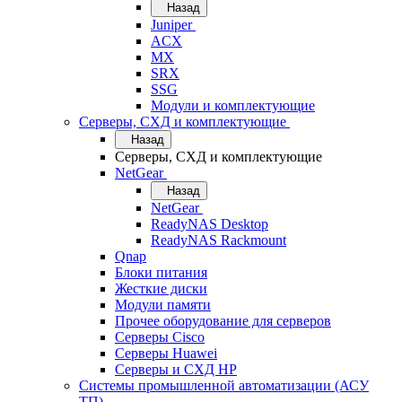
Назад
Juniper
ACX
MX
SRX
SSG
Модули и комплектующие
Серверы, СХД и комплектующие
Назад
Серверы, СХД и комплектующие
NetGear
Назад
NetGear
ReadyNAS Desktop
ReadyNAS Rackmount
Qnap
Блоки питания
Жесткие диски
Модули памяти
Прочее оборудование для серверов
Серверы Cisco
Серверы Huawei
Серверы и СХД HP
Системы промышленной автоматизации (АСУ
ТП)