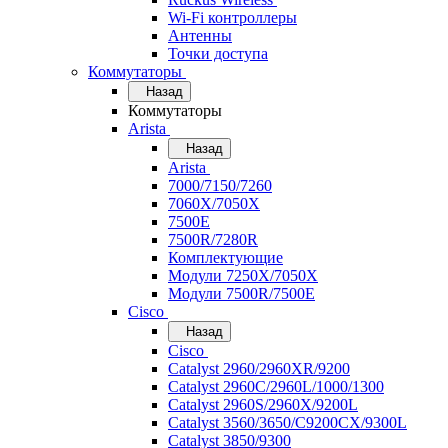
Wi-Fi контроллеры
Антенны
Точки доступа
Коммутаторы
Назад
Коммутаторы
Arista
Назад
Arista
7000/7150/7260
7060X/7050X
7500E
7500R/7280R
Комплектующие
Модули 7250X/7050X
Модули 7500R/7500E
Cisco
Назад
Cisco
Catalyst 2960/2960XR/9200
Catalyst 2960C/2960L/1000/1300
Catalyst 2960S/2960X/9200L
Catalyst 3560/3650/C9200CX/9300L
Catalyst 3850/9300