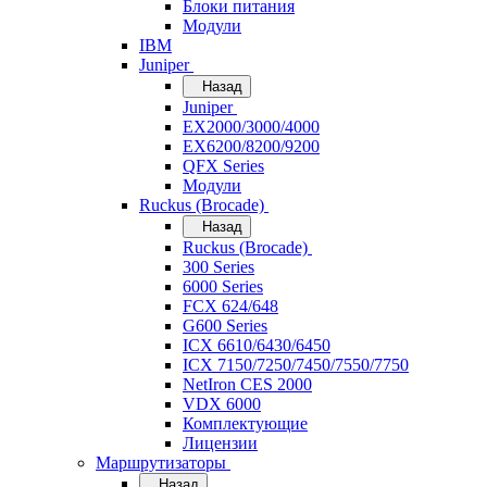
Блоки питания
Модули
IBM
Juniper
Назад
Juniper
EX2000/3000/4000
EX6200/8200/9200
QFX Series
Модули
Ruckus (Brocade)
Назад
Ruckus (Brocade)
300 Series
6000 Series
FCX 624/648
G600 Series
ICX 6610/6430/6450
ICX 7150/7250/7450/7550/7750
NetIron CES 2000
VDX 6000
Комплектующие
Лицензии
Маршрутизаторы
Назад