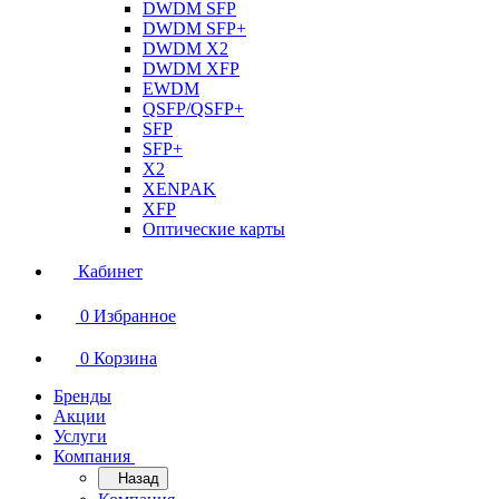
DWDM SFP
DWDM SFP+
DWDM X2
DWDM XFP
EWDM
QSFP/QSFP+
SFP
SFP+
X2
XENPAK
XFP
Оптические карты
Кабинет
0
Избранное
0
Корзина
Бренды
Акции
Услуги
Компания
Назад