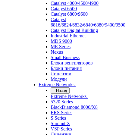
Catalyst 4000/4500/4900
Catalyst 6500
Catalyst 6800/9600
Catalyst
6816/6824/6832/6840/6880/9400/9500
Catalyst Digital Building
Industrial Ethernet
MDS 9000
ME Series
Nexus
Small Business
Блоки вентиляторов
Блоки питания
Лицензии
Модули
Extreme Networks
Назад
Extreme Networks
5320 Series
BlackDiamond 8000/X8
ERS Series
S Series
Summit X
VSP Series
Лицензии