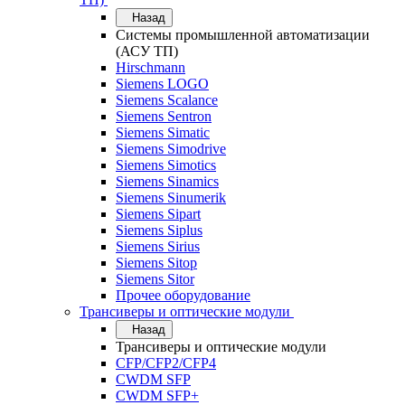
Назад
Системы промышленной автоматизации
(АСУ ТП)
Hirschmann
Siemens LOGO
Siemens Scalance
Siemens Sentron
Siemens Simatic
Siemens Simodrive
Siemens Simotics
Siemens Sinamics
Siemens Sinumerik
Siemens Sipart
Siemens Siplus
Siemens Sirius
Siemens Sitop
Siemens Sitor
Прочее оборудование
Трансиверы и оптические модули
Назад
Трансиверы и оптические модули
CFP/CFP2/CFP4
CWDM SFP
CWDM SFP+