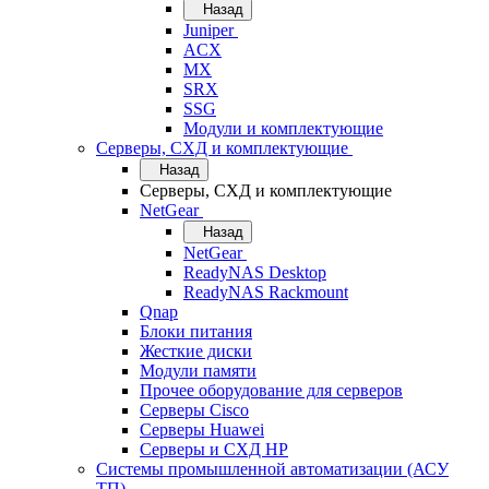
Назад
Juniper
ACX
MX
SRX
SSG
Модули и комплектующие
Серверы, СХД и комплектующие
Назад
Серверы, СХД и комплектующие
NetGear
Назад
NetGear
ReadyNAS Desktop
ReadyNAS Rackmount
Qnap
Блоки питания
Жесткие диски
Модули памяти
Прочее оборудование для серверов
Серверы Cisco
Серверы Huawei
Серверы и СХД HP
Системы промышленной автоматизации (АСУ
ТП)