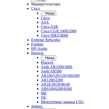
Маршрутизаторы
Cisco
Назад
Cisco
ASA
Cisco ASR
Cisco CGR 1000/2000
Cisco ISR/С8000
Extreme Networks
Fortinet
HP-Aruba
Huawei
Назад
Huawei
Agile AR3200/3600
Agile AR500
AR100/120/150/160/200
AR1200/2200
AR18/28/29/46/49
AR6100/6200/6300
ME
NE
Межсетевые экраны USG
Juniper