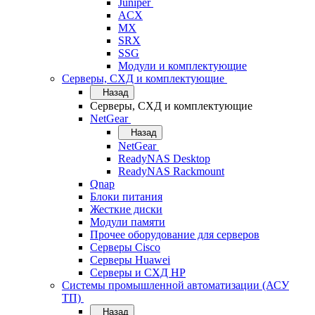
Juniper
ACX
MX
SRX
SSG
Модули и комплектующие
Серверы, СХД и комплектующие
Назад
Серверы, СХД и комплектующие
NetGear
Назад
NetGear
ReadyNAS Desktop
ReadyNAS Rackmount
Qnap
Блоки питания
Жесткие диски
Модули памяти
Прочее оборудование для серверов
Серверы Cisco
Серверы Huawei
Серверы и СХД HP
Системы промышленной автоматизации (АСУ
ТП)
Назад