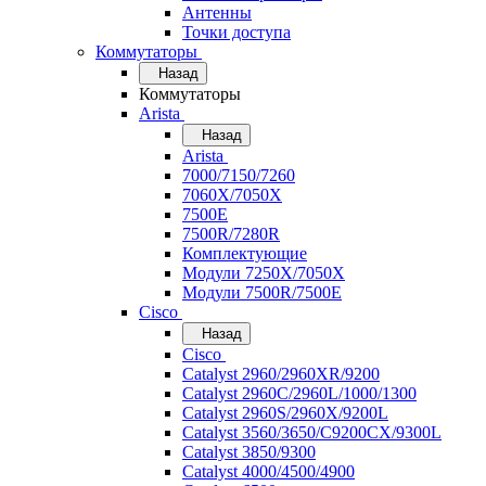
Антенны
Точки доступа
Коммутаторы
Назад
Коммутаторы
Arista
Назад
Arista
7000/7150/7260
7060X/7050X
7500E
7500R/7280R
Комплектующие
Модули 7250X/7050X
Модули 7500R/7500E
Cisco
Назад
Cisco
Catalyst 2960/2960XR/9200
Catalyst 2960C/2960L/1000/1300
Catalyst 2960S/2960X/9200L
Catalyst 3560/3650/C9200CX/9300L
Catalyst 3850/9300
Catalyst 4000/4500/4900