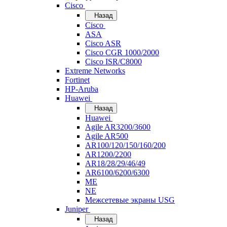
Cisco
Назад
Cisco
ASA
Cisco ASR
Cisco CGR 1000/2000
Cisco ISR/С8000
Extreme Networks
Fortinet
HP-Aruba
Huawei
Назад
Huawei
Agile AR3200/3600
Agile AR500
AR100/120/150/160/200
AR1200/2200
AR18/28/29/46/49
AR6100/6200/6300
ME
NE
Межсетевые экраны USG
Juniper
Назад