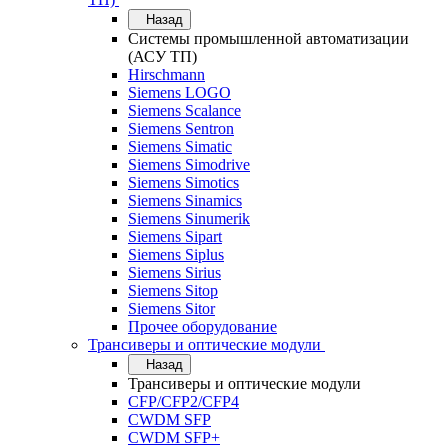
Назад
Системы промышленной автоматизации
(АСУ ТП)
Hirschmann
Siemens LOGO
Siemens Scalance
Siemens Sentron
Siemens Simatic
Siemens Simodrive
Siemens Simotics
Siemens Sinamics
Siemens Sinumerik
Siemens Sipart
Siemens Siplus
Siemens Sirius
Siemens Sitop
Siemens Sitor
Прочее оборудование
Трансиверы и оптические модули
Назад
Трансиверы и оптические модули
CFP/CFP2/CFP4
CWDM SFP
CWDM SFP+