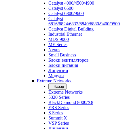
Catalyst 4000/4500/4900
Catalyst 6500
Catalyst 6800/9600
Catalyst
6816/6824/6832/6840/6880/9400/9500
Catalyst Digital Building
Industrial Ethernet
MDS 9000
ME Series
Nexus
Small Business
Блоки вентиляторов
Блоки питания
Лицензии
Модули
Extreme Networks
Назад
Extreme Networks
5320 Series
BlackDiamond 8000/X8
ERS Series
S Series
Summit X
VSP Series
Лицензии