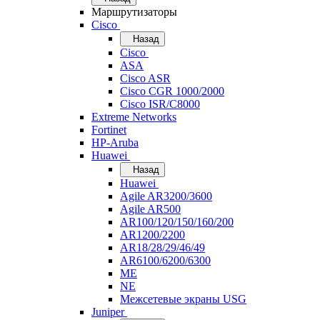
Маршрутизаторы
Cisco
Назад
Cisco
ASA
Cisco ASR
Cisco CGR 1000/2000
Cisco ISR/С8000
Extreme Networks
Fortinet
HP-Aruba
Huawei
Назад
Huawei
Agile AR3200/3600
Agile AR500
AR100/120/150/160/200
AR1200/2200
AR18/28/29/46/49
AR6100/6200/6300
ME
NE
Межсетевые экраны USG
Juniper