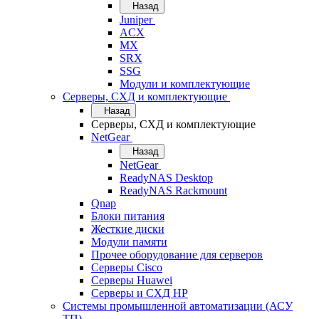
Назад
Juniper
ACX
MX
SRX
SSG
Модули и комплектующие
Серверы, СХД и комплектующие
Назад
Серверы, СХД и комплектующие
NetGear
Назад
NetGear
ReadyNAS Desktop
ReadyNAS Rackmount
Qnap
Блоки питания
Жесткие диски
Модули памяти
Прочее оборудование для серверов
Серверы Cisco
Серверы Huawei
Серверы и СХД HP
Системы промышленной автоматизации (АСУ
ТП)