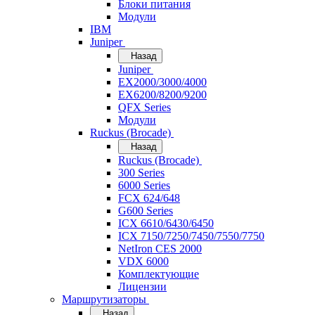
Блоки питания
Модули
IBM
Juniper
Назад
Juniper
EX2000/3000/4000
EX6200/8200/9200
QFX Series
Модули
Ruckus (Brocade)
Назад
Ruckus (Brocade)
300 Series
6000 Series
FCX 624/648
G600 Series
ICX 6610/6430/6450
ICX 7150/7250/7450/7550/7750
NetIron CES 2000
VDX 6000
Комплектующие
Лицензии
Маршрутизаторы
Назад