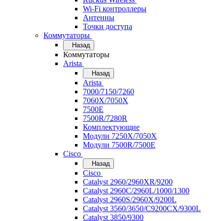
Wi-Fi контроллеры
Антенны
Точки доступа
Коммутаторы
Назад
Коммутаторы
Arista
Назад
Arista
7000/7150/7260
7060X/7050X
7500E
7500R/7280R
Комплектующие
Модули 7250X/7050X
Модули 7500R/7500E
Cisco
Назад
Cisco
Catalyst 2960/2960XR/9200
Catalyst 2960C/2960L/1000/1300
Catalyst 2960S/2960X/9200L
Catalyst 3560/3650/C9200CX/9300L
Catalyst 3850/9300