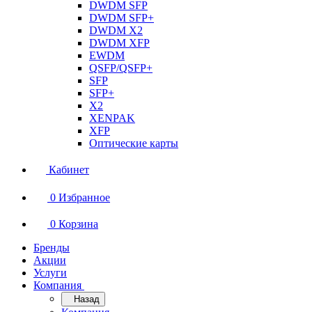
DWDM SFP
DWDM SFP+
DWDM X2
DWDM XFP
EWDM
QSFP/QSFP+
SFP
SFP+
X2
XENPAK
XFP
Оптические карты
Кабинет
0
Избранное
0
Корзина
Бренды
Акции
Услуги
Компания
Назад