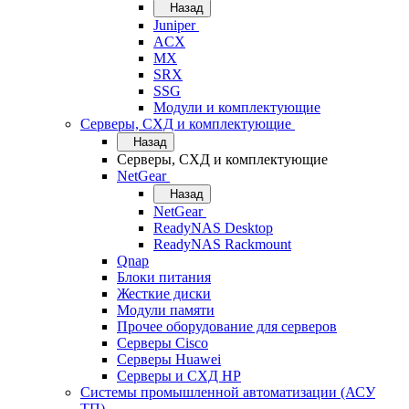
Назад
Juniper
ACX
MX
SRX
SSG
Модули и комплектующие
Серверы, СХД и комплектующие
Назад
Серверы, СХД и комплектующие
NetGear
Назад
NetGear
ReadyNAS Desktop
ReadyNAS Rackmount
Qnap
Блоки питания
Жесткие диски
Модули памяти
Прочее оборудование для серверов
Серверы Cisco
Серверы Huawei
Серверы и СХД HP
Системы промышленной автоматизации (АСУ
ТП)