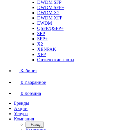
DWDM SFP
DWDM SFP+
DWDM X2
DWDM XFP
EWDM
QSFP/QSFP+
SFP
SFP+
X2
XENPAK
XFP
Оптические карты
Кабинет
0
Избранное
0
Корзина
Бренды
Акции
Услуги
Компания
Назад