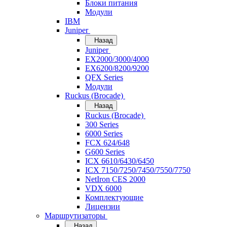
Блоки питания
Модули
IBM
Juniper
Назад
Juniper
EX2000/3000/4000
EX6200/8200/9200
QFX Series
Модули
Ruckus (Brocade)
Назад
Ruckus (Brocade)
300 Series
6000 Series
FCX 624/648
G600 Series
ICX 6610/6430/6450
ICX 7150/7250/7450/7550/7750
NetIron CES 2000
VDX 6000
Комплектующие
Лицензии
Маршрутизаторы
Назад