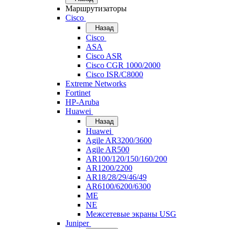
Маршрутизаторы
Cisco
Назад
Cisco
ASA
Cisco ASR
Cisco CGR 1000/2000
Cisco ISR/С8000
Extreme Networks
Fortinet
HP-Aruba
Huawei
Назад
Huawei
Agile AR3200/3600
Agile AR500
AR100/120/150/160/200
AR1200/2200
AR18/28/29/46/49
AR6100/6200/6300
ME
NE
Межсетевые экраны USG
Juniper