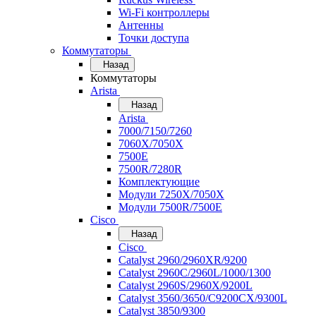
Wi-Fi контроллеры
Антенны
Точки доступа
Коммутаторы
Назад
Коммутаторы
Arista
Назад
Arista
7000/7150/7260
7060X/7050X
7500E
7500R/7280R
Комплектующие
Модули 7250X/7050X
Модули 7500R/7500E
Cisco
Назад
Cisco
Catalyst 2960/2960XR/9200
Catalyst 2960C/2960L/1000/1300
Catalyst 2960S/2960X/9200L
Catalyst 3560/3650/C9200CX/9300L
Catalyst 3850/9300