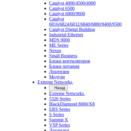
Catalyst 4000/4500/4900
Catalyst 6500
Catalyst 6800/9600
Catalyst
6816/6824/6832/6840/6880/9400/9500
Catalyst Digital Building
Industrial Ethernet
MDS 9000
ME Series
Nexus
Small Business
Блоки вентиляторов
Блоки питания
Лицензии
Модули
Extreme Networks
Назад
Extreme Networks
5320 Series
BlackDiamond 8000/X8
ERS Series
S Series
Summit X
VSP Series
Лицензии