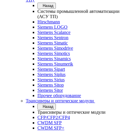
Назад
Системы промышленной автоматизации
(АСУ ТП)
Hirschmann
Siemens LOGO
Siemens Scalance
Siemens Sentron
Siemens Simatic
Siemens Simodrive
Siemens Simotics
Siemens Sinamics
Siemens Sinumerik
Siemens Sipart
Siemens Siplus
Siemens Sirius
Siemens Sitop
Siemens Sitor
Прочее оборудование
Трансиверы и оптические модули
Назад
Трансиверы и оптические модули
CFP/CFP2/CFP4
CWDM SFP
CWDM SFP+