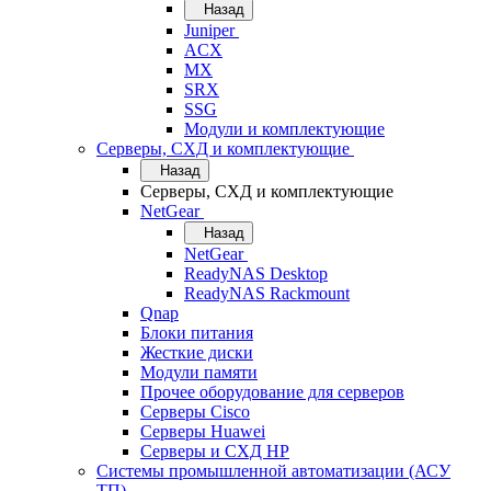
Назад
Juniper
ACX
MX
SRX
SSG
Модули и комплектующие
Серверы, СХД и комплектующие
Назад
Серверы, СХД и комплектующие
NetGear
Назад
NetGear
ReadyNAS Desktop
ReadyNAS Rackmount
Qnap
Блоки питания
Жесткие диски
Модули памяти
Прочее оборудование для серверов
Серверы Cisco
Серверы Huawei
Серверы и СХД HP
Системы промышленной автоматизации (АСУ
ТП)