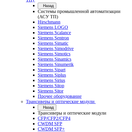
Назад
Системы промышленной автоматизации
(АСУ ТП)
Hirschmann
Siemens LOGO
Siemens Scalance
Siemens Sentron
Siemens Simatic
Siemens Simodrive
Siemens Simotics
Siemens Sinamics
Siemens Sinumerik
Siemens Sipart
Siemens Siplus
Siemens Sirius
Siemens Sitop
Siemens Sitor
Прочее оборудование
Трансиверы и оптические модули
Назад
Трансиверы и оптические модули
CFP/CFP2/CFP4
CWDM SFP
CWDM SFP+