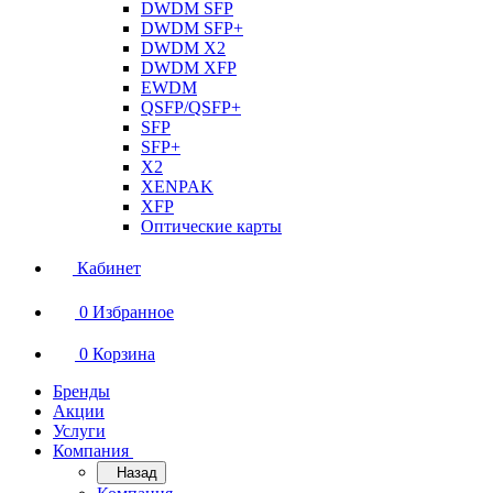
DWDM SFP
DWDM SFP+
DWDM X2
DWDM XFP
EWDM
QSFP/QSFP+
SFP
SFP+
X2
XENPAK
XFP
Оптические карты
Кабинет
0
Избранное
0
Корзина
Бренды
Акции
Услуги
Компания
Назад