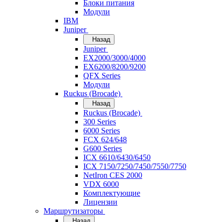
Блоки питания
Модули
IBM
Juniper
Назад
Juniper
EX2000/3000/4000
EX6200/8200/9200
QFX Series
Модули
Ruckus (Brocade)
Назад
Ruckus (Brocade)
300 Series
6000 Series
FCX 624/648
G600 Series
ICX 6610/6430/6450
ICX 7150/7250/7450/7550/7750
NetIron CES 2000
VDX 6000
Комплектующие
Лицензии
Маршрутизаторы
Назад