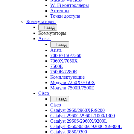
Wi-Fi контроллеры
Антенны
Точки доступа
Коммутаторы
Назад
Коммутаторы
Arista
Назад
Arista
7000/7150/7260
7060X/7050X
7500E
7500R/7280R
Комплектующие
Модули 7250X/7050X
Модули 7500R/7500E
Cisco
Назад
Cisco
Catalyst 2960/2960XR/9200
Catalyst 2960C/2960L/1000/1300
Catalyst 2960S/2960X/9200L
Catalyst 3560/3650/C9200CX/9300L
Catalyst 3850/9300