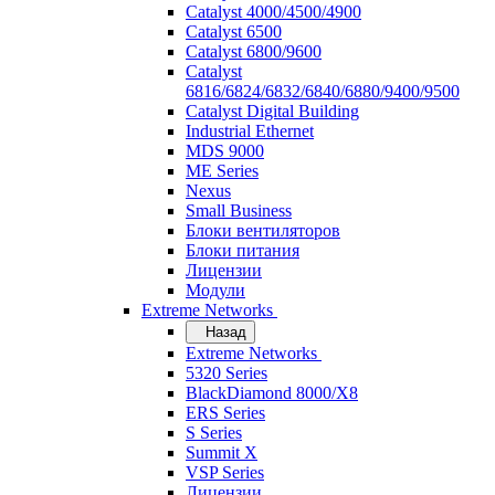
Catalyst 4000/4500/4900
Catalyst 6500
Catalyst 6800/9600
Catalyst
6816/6824/6832/6840/6880/9400/9500
Catalyst Digital Building
Industrial Ethernet
MDS 9000
ME Series
Nexus
Small Business
Блоки вентиляторов
Блоки питания
Лицензии
Модули
Extreme Networks
Назад
Extreme Networks
5320 Series
BlackDiamond 8000/X8
ERS Series
S Series
Summit X
VSP Series
Лицензии