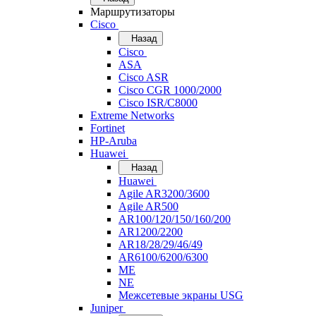
Маршрутизаторы
Cisco
Назад
Cisco
ASA
Cisco ASR
Cisco CGR 1000/2000
Cisco ISR/С8000
Extreme Networks
Fortinet
HP-Aruba
Huawei
Назад
Huawei
Agile AR3200/3600
Agile AR500
AR100/120/150/160/200
AR1200/2200
AR18/28/29/46/49
AR6100/6200/6300
ME
NE
Межсетевые экраны USG
Juniper