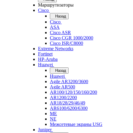
Маршрутизаторы
Cisco
Назад
Cisco
ASA
Cisco ASR
Cisco CGR 1000/2000
Cisco ISR/С8000
Extreme Networks
Fortinet
HP-Aruba
Huawei
Назад
Huawei
Agile AR3200/3600
Agile AR500
AR100/120/150/160/200
AR1200/2200
AR18/28/29/46/49
AR6100/6200/6300
ME
NE
Межсетевые экраны USG
Juniper