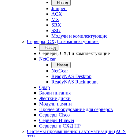
Назад
Juniper
ACX
MX
SRX
SSG
Модули и комплектующие
Серверы, СХД и комплектующие
Назад
Серверы, СХД и комплектующие
NetGear
Назад
NetGear
ReadyNAS Desktop
ReadyNAS Rackmount
Qnap
Блоки питания
Жесткие диски
Модули памяти
Прочее оборудование для серверов
Серверы Cisco
Серверы Huawei
Серверы и СХД HP
Системы промышленной автоматизации (АСУ
ТП)