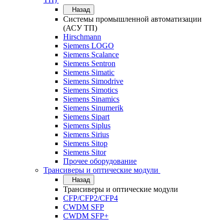
Назад
Системы промышленной автоматизации
(АСУ ТП)
Hirschmann
Siemens LOGO
Siemens Scalance
Siemens Sentron
Siemens Simatic
Siemens Simodrive
Siemens Simotics
Siemens Sinamics
Siemens Sinumerik
Siemens Sipart
Siemens Siplus
Siemens Sirius
Siemens Sitop
Siemens Sitor
Прочее оборудование
Трансиверы и оптические модули
Назад
Трансиверы и оптические модули
CFP/CFP2/CFP4
CWDM SFP
CWDM SFP+