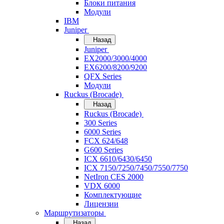
Блоки питания
Модули
IBM
Juniper
Назад
Juniper
EX2000/3000/4000
EX6200/8200/9200
QFX Series
Модули
Ruckus (Brocade)
Назад
Ruckus (Brocade)
300 Series
6000 Series
FCX 624/648
G600 Series
ICX 6610/6430/6450
ICX 7150/7250/7450/7550/7750
NetIron CES 2000
VDX 6000
Комплектующие
Лицензии
Маршрутизаторы
Назад