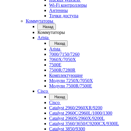
Wi-Fi контроллеры
Антенны
Точки доступа
Коммутаторы
Назад
Коммутаторы
Arista
Назад
Arista
7000/7150/7260
7060X/7050X
7500E
7500R/7280R
Комплектующие
Модули 7250X/7050X
Модули 7500R/7500E
Cisco
Назад
Cisco
Catalyst 2960/2960XR/9200
Catalyst 2960C/2960L/1000/1300
Catalyst 2960S/2960X/9200L
Catalyst 3560/3650/C9200CX/9300L
Catalyst 3850/9300