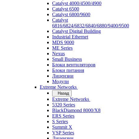
Catalyst 4000/4500/4900
Catalyst 6500
Catalyst 6800/9600
Catalyst
6816/6824/6832/6840/6880/9400/9500
Catalyst Digital Building
Industrial Ethernet
MDS 9000
ME Series
Nexus
Small Business
Блоки вентиляторов
Блоки питания
Лицензии
Модули
Extreme Networks
Назад
Extreme Networks
5320 Series
BlackDiamond 8000/X8
ERS Series
S Series
Summit X
VSP Series
Лицензии