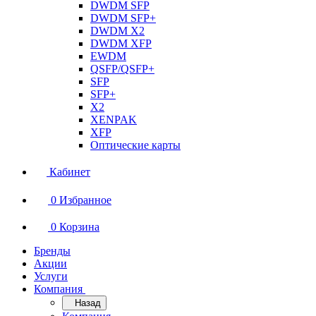
DWDM SFP
DWDM SFP+
DWDM X2
DWDM XFP
EWDM
QSFP/QSFP+
SFP
SFP+
X2
XENPAK
XFP
Оптические карты
Кабинет
0
Избранное
0
Корзина
Бренды
Акции
Услуги
Компания
Назад