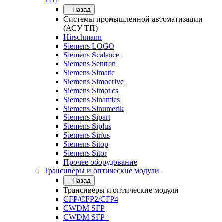
Назад
Системы промышленной автоматизации
(АСУ ТП)
Hirschmann
Siemens LOGO
Siemens Scalance
Siemens Sentron
Siemens Simatic
Siemens Simodrive
Siemens Simotics
Siemens Sinamics
Siemens Sinumerik
Siemens Sipart
Siemens Siplus
Siemens Sirius
Siemens Sitop
Siemens Sitor
Прочее оборудование
Трансиверы и оптические модули
Назад
Трансиверы и оптические модули
CFP/CFP2/CFP4
CWDM SFP
CWDM SFP+