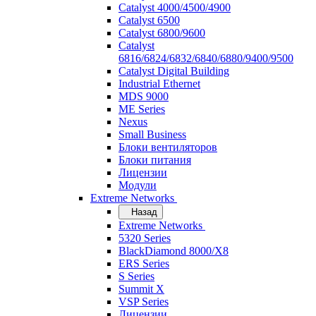
Catalyst 4000/4500/4900
Catalyst 6500
Catalyst 6800/9600
Catalyst
6816/6824/6832/6840/6880/9400/9500
Catalyst Digital Building
Industrial Ethernet
MDS 9000
ME Series
Nexus
Small Business
Блоки вентиляторов
Блоки питания
Лицензии
Модули
Extreme Networks
Назад
Extreme Networks
5320 Series
BlackDiamond 8000/X8
ERS Series
S Series
Summit X
VSP Series
Лицензии