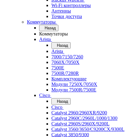
Wi-Fi контроллеры
Антенны
Точки доступа
Коммутаторы
Назад
Коммутаторы
Arista
Назад
Arista
7000/7150/7260
7060X/7050X
7500E
7500R/7280R
Комплектующие
Модули 7250X/7050X
Модули 7500R/7500E
Cisco
Назад
Cisco
Catalyst 2960/2960XR/9200
Catalyst 2960C/2960L/1000/1300
Catalyst 2960S/2960X/9200L
Catalyst 3560/3650/C9200CX/9300L
Catalyst 3850/9300