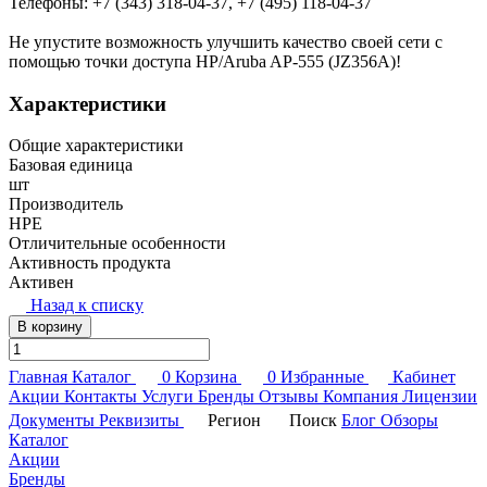
Телефоны: +7 (343) 318-04-37, +7 (495) 118-04-37
Не упустите возможность улучшить качество своей сети с
помощью точки доступа HP/Aruba AP-555 (JZ356A)!
Характеристики
Общие характеристики
Базовая единица
шт
Производитель
HPE
Отличительные особенности
Активность продукта
Активен
Назад к списку
В корзину
Главная
Каталог
0
Корзина
0
Избранные
Кабинет
Акции
Контакты
Услуги
Бренды
Отзывы
Компания
Лицензии
Документы
Реквизиты
Регион
Поиск
Блог
Обзоры
Каталог
Акции
Бренды