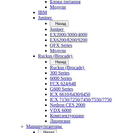
Блоки питания
Модули
IBM
Juniper
Назад
Juniper
EX2000/3000/4000
EX6200/8200/9200
QFX Series
Модули
Ruckus (Brocade)
Назад
Ruckus (Brocade)
300 Series
6000 Series
FCX 624/648
G600 Series
ICX 6610/6430/6450
ICX 7150/7250/7450/7550/7750
NetIron CES 2000
VDX 6000
Комплектующие
Лицензии
Маршрутизаторы
Назад