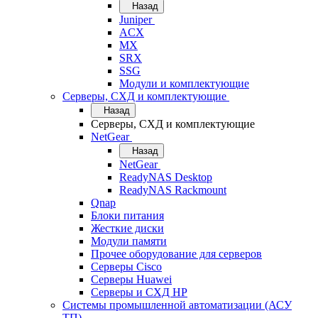
Назад
Juniper
ACX
MX
SRX
SSG
Модули и комплектующие
Серверы, СХД и комплектующие
Назад
Серверы, СХД и комплектующие
NetGear
Назад
NetGear
ReadyNAS Desktop
ReadyNAS Rackmount
Qnap
Блоки питания
Жесткие диски
Модули памяти
Прочее оборудование для серверов
Серверы Cisco
Серверы Huawei
Серверы и СХД HP
Системы промышленной автоматизации (АСУ
ТП)