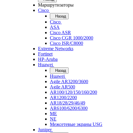
Маршрутизаторы
Cisco
Назад
Cisco
ASA
Cisco ASR
Cisco CGR 1000/2000
Cisco ISR/С8000
Extreme Networks
Fortinet
HP-Aruba
Huawei
Назад
Huawei
Agile AR3200/3600
Agile AR500
AR100/120/150/160/200
AR1200/2200
AR18/28/29/46/49
AR6100/6200/6300
ME
NE
Межсетевые экраны USG
Juniper