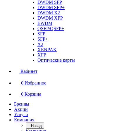
DWDM SFP
DWDM SFP+
DWDM X2
DWDM XFP
EWDM
QSFP/QSFP+
SFP
SFP+
X2
XENPAK
XFP
Оптические карты
Кабинет
0
Избранное
0
Корзина
Бренды
Акции
Услуги
Компания
Назад