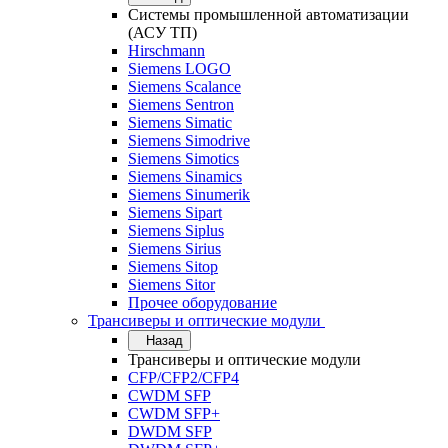
Системы промышленной автоматизации
(АСУ ТП)
Hirschmann
Siemens LOGO
Siemens Scalance
Siemens Sentron
Siemens Simatic
Siemens Simodrive
Siemens Simotics
Siemens Sinamics
Siemens Sinumerik
Siemens Sipart
Siemens Siplus
Siemens Sirius
Siemens Sitop
Siemens Sitor
Прочее оборудование
Трансиверы и оптические модули
Назад
Трансиверы и оптические модули
CFP/CFP2/CFP4
CWDM SFP
CWDM SFP+
DWDM SFP