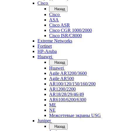
Cisco
Назад
Cisco
ASA
Cisco ASR
Cisco CGR 1000/2000
Cisco ISR/С8000
Extreme Networks
Fortinet
HP-Aruba
Huawei
Назад
Huawei
Agile AR3200/3600
Agile AR500
AR100/120/150/160/200
AR1200/2200
AR18/28/29/46/49
AR6100/6200/6300
ME
NE
Межсетевые экраны USG
Juniper
Назад