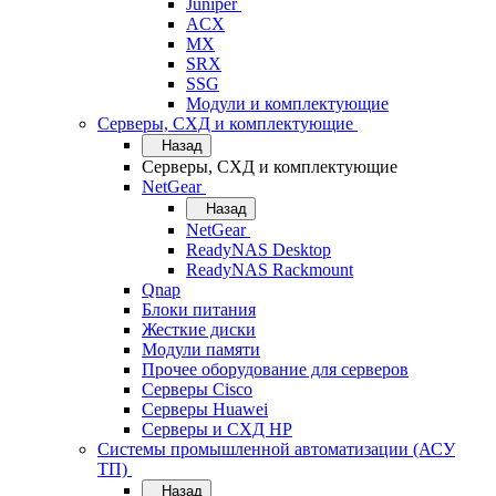
Juniper
ACX
MX
SRX
SSG
Модули и комплектующие
Серверы, СХД и комплектующие
Назад
Серверы, СХД и комплектующие
NetGear
Назад
NetGear
ReadyNAS Desktop
ReadyNAS Rackmount
Qnap
Блоки питания
Жесткие диски
Модули памяти
Прочее оборудование для серверов
Серверы Cisco
Серверы Huawei
Серверы и СХД HP
Системы промышленной автоматизации (АСУ
ТП)
Назад