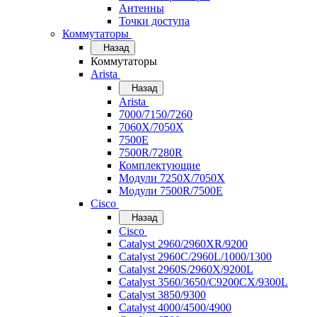
Антенны
Точки доступа
Коммутаторы
Назад
Коммутаторы
Arista
Назад
Arista
7000/7150/7260
7060X/7050X
7500E
7500R/7280R
Комплектующие
Модули 7250X/7050X
Модули 7500R/7500E
Cisco
Назад
Cisco
Catalyst 2960/2960XR/9200
Catalyst 2960C/2960L/1000/1300
Catalyst 2960S/2960X/9200L
Catalyst 3560/3650/C9200CX/9300L
Catalyst 3850/9300
Catalyst 4000/4500/4900