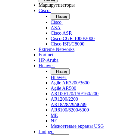
Маршрутизаторы
Cisco
Назад
Cisco
ASA
Cisco ASR
Cisco CGR 1000/2000
Cisco ISR/С8000
Extreme Networks
Fortinet
HP-Aruba
Huawei
Назад
Huawei
Agile AR3200/3600
Agile AR500
AR100/120/150/160/200
AR1200/2200
AR18/28/29/46/49
AR6100/6200/6300
ME
NE
Межсетевые экраны USG
Juniper