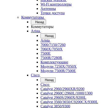
Wi-Fi контроллеры
Антенны
Точки доступа
Коммутаторы
Назад
Коммутаторы
Arista
Назад
Arista
7000/7150/7260
7060X/7050X
7500E
7500R/7280R
Комплектующие
Модули 7250X/7050X
Модули 7500R/7500E
Cisco
Назад
Cisco
Catalyst 2960/2960XR/9200
Catalyst 2960C/2960L/1000/1300
Catalyst 2960S/2960X/9200L
Catalyst 3560/3650/C9200CX/9300L
Catalyst 3850/9300