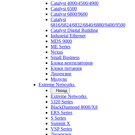
Catalyst 4000/4500/4900
Catalyst 6500
Catalyst 6800/9600
Catalyst
6816/6824/6832/6840/6880/9400/9500
Catalyst Digital Building
Industrial Ethernet
MDS 9000
ME Series
Nexus
Small Business
Блоки вентиляторов
Блоки питания
Лицензии
Модули
Extreme Networks
Назад
Extreme Networks
5320 Series
BlackDiamond 8000/X8
ERS Series
S Series
Summit X
VSP Series
Лицензии