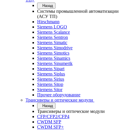
Назад
Системы промышленной автоматизации
(АСУ ТП)
Hirschmann
Siemens LOGO
Siemens Scalance
Siemens Sentron
Siemens Simatic
Siemens Simodrive
Siemens Simotics
Siemens Sinamics
Siemens Sinumerik
Siemens Sipart
Siemens Siplus
Siemens Sirius
Siemens Sitop
Siemens Sitor
Прочее оборудование
Трансиверы и оптические модули
Назад
Трансиверы и оптические модули
CFP/CFP2/CFP4
CWDM SFP
CWDM SFP+