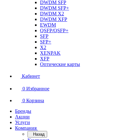
DWDM SFP
DWDM SFP+
DWDM X2
DWDM XFP
EWDM
QSFP/QSFP+
SFP
SFP+
X2
XENPAK
XFP
Оптические карты
Кабинет
0
Избранное
0
Корзина
Бренды
Акции
Услуги
Компания
Назад