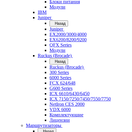
Блоки питания
Модули
IBM
Juniper
Назад
Juniper
EX2000/3000/4000
EX6200/8200/9200
QFX Series
Модули
Ruckus (Brocade)
Назад
Ruckus (Brocade)
300 Series
6000 Series
FCX 624/648
G600 Series
ICX 6610/6430/6450
ICX 7150/7250/7450/7550/7750
NetIron CES 2000
VDX 6000
Комплектующие
Лицензии
Маршрутизаторы
Назад