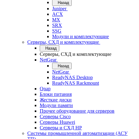
Назад
Juniper
ACX
MX
SRX
SSG
Модули и комплектующие
Серверы, СХД и комплектующие
Назад
Серверы, СХД и комплектующие
NetGear
Назад
NetGear
ReadyNAS Desktop
ReadyNAS Rackmount
Qnap
Блоки питания
Жесткие диски
Модули памяти
Прочее оборудование для серверов
Серверы Cisco
Серверы Huawei
Серверы и СХД HP
Системы промышленной автоматизации (АСУ
ТП)