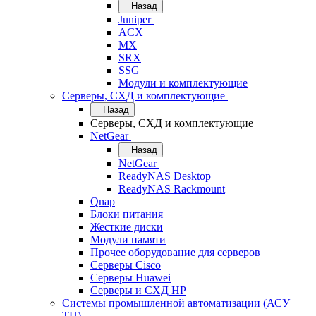
Назад
Juniper
ACX
MX
SRX
SSG
Модули и комплектующие
Серверы, СХД и комплектующие
Назад
Серверы, СХД и комплектующие
NetGear
Назад
NetGear
ReadyNAS Desktop
ReadyNAS Rackmount
Qnap
Блоки питания
Жесткие диски
Модули памяти
Прочее оборудование для серверов
Серверы Cisco
Серверы Huawei
Серверы и СХД HP
Системы промышленной автоматизации (АСУ
ТП)