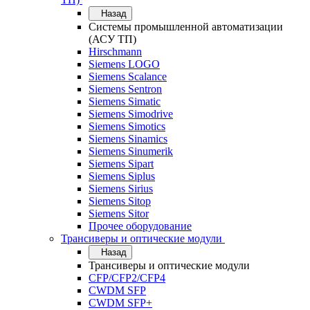
Назад
Системы промышленной автоматизации
(АСУ ТП)
Hirschmann
Siemens LOGO
Siemens Scalance
Siemens Sentron
Siemens Simatic
Siemens Simodrive
Siemens Simotics
Siemens Sinamics
Siemens Sinumerik
Siemens Sipart
Siemens Siplus
Siemens Sirius
Siemens Sitop
Siemens Sitor
Прочее оборудование
Трансиверы и оптические модули
Назад
Трансиверы и оптические модули
CFP/CFP2/CFP4
CWDM SFP
CWDM SFP+