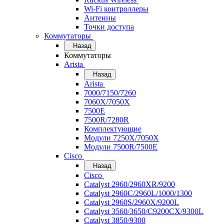
Wi-Fi контроллеры
Антенны
Точки доступа
Коммутаторы
Назад
Коммутаторы
Arista
Назад
Arista
7000/7150/7260
7060X/7050X
7500E
7500R/7280R
Комплектующие
Модули 7250X/7050X
Модули 7500R/7500E
Cisco
Назад
Cisco
Catalyst 2960/2960XR/9200
Catalyst 2960C/2960L/1000/1300
Catalyst 2960S/2960X/9200L
Catalyst 3560/3650/C9200CX/9300L
Catalyst 3850/9300