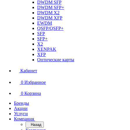
DWDM SFP
DWDM SFP+
DWDM X2
DWDM XFP
EWDM
QSFP/QSFP+
SFP
SFP+
X2
XENPAK
XFP
Оптические карты
Кабинет
0
Избранное
0
Корзина
Бренды
Акции
Услуги
Компания
Назад