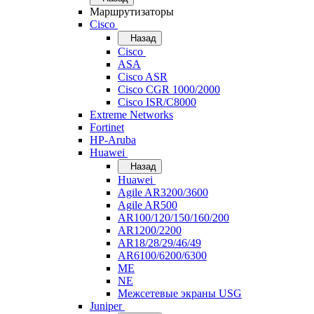
Маршрутизаторы
Cisco
Назад
Cisco
ASA
Cisco ASR
Cisco CGR 1000/2000
Cisco ISR/С8000
Extreme Networks
Fortinet
HP-Aruba
Huawei
Назад
Huawei
Agile AR3200/3600
Agile AR500
AR100/120/150/160/200
AR1200/2200
AR18/28/29/46/49
AR6100/6200/6300
ME
NE
Межсетевые экраны USG
Juniper