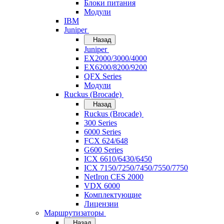
Блоки питания
Модули
IBM
Juniper
Назад
Juniper
EX2000/3000/4000
EX6200/8200/9200
QFX Series
Модули
Ruckus (Brocade)
Назад
Ruckus (Brocade)
300 Series
6000 Series
FCX 624/648
G600 Series
ICX 6610/6430/6450
ICX 7150/7250/7450/7550/7750
NetIron CES 2000
VDX 6000
Комплектующие
Лицензии
Маршрутизаторы
Назад