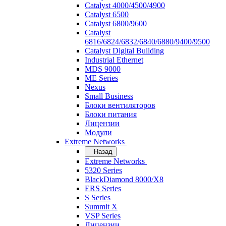
Catalyst 4000/4500/4900
Catalyst 6500
Catalyst 6800/9600
Catalyst
6816/6824/6832/6840/6880/9400/9500
Catalyst Digital Building
Industrial Ethernet
MDS 9000
ME Series
Nexus
Small Business
Блоки вентиляторов
Блоки питания
Лицензии
Модули
Extreme Networks
Назад
Extreme Networks
5320 Series
BlackDiamond 8000/X8
ERS Series
S Series
Summit X
VSP Series
Лицензии