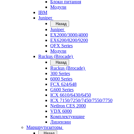
Блоки питания
Модули
IBM
Juniper
Назад
Juniper
EX2000/3000/4000
EX6200/8200/9200
QFX Series
Модули
Ruckus (Brocade)
Назад
Ruckus (Brocade)
300 Series
6000 Series
FCX 624/648
G600 Series
ICX 6610/6430/6450
ICX 7150/7250/7450/7550/7750
NetIron CES 2000
VDX 6000
Комплектующие
Лицензии
Маршрутизаторы
Назад