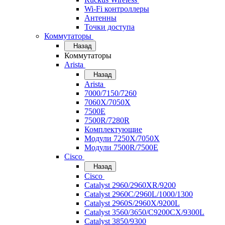
Wi-Fi контроллеры
Антенны
Точки доступа
Коммутаторы
Назад
Коммутаторы
Arista
Назад
Arista
7000/7150/7260
7060X/7050X
7500E
7500R/7280R
Комплектующие
Модули 7250X/7050X
Модули 7500R/7500E
Cisco
Назад
Cisco
Catalyst 2960/2960XR/9200
Catalyst 2960C/2960L/1000/1300
Catalyst 2960S/2960X/9200L
Catalyst 3560/3650/C9200CX/9300L
Catalyst 3850/9300