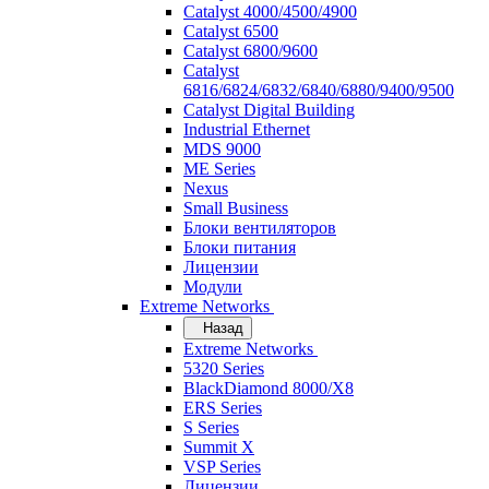
Catalyst 4000/4500/4900
Catalyst 6500
Catalyst 6800/9600
Catalyst
6816/6824/6832/6840/6880/9400/9500
Catalyst Digital Building
Industrial Ethernet
MDS 9000
ME Series
Nexus
Small Business
Блоки вентиляторов
Блоки питания
Лицензии
Модули
Extreme Networks
Назад
Extreme Networks
5320 Series
BlackDiamond 8000/X8
ERS Series
S Series
Summit X
VSP Series
Лицензии