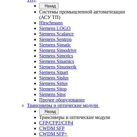
Назад
Системы промышленной автоматизации
(АСУ ТП)
Hirschmann
Siemens LOGO
Siemens Scalance
Siemens Sentron
Siemens Simatic
Siemens Simodrive
Siemens Simotics
Siemens Sinamics
Siemens Sinumerik
Siemens Sipart
Siemens Siplus
Siemens Sirius
Siemens Sitop
Siemens Sitor
Прочее оборудование
Трансиверы и оптические модули
Назад
Трансиверы и оптические модули
CFP/CFP2/CFP4
CWDM SFP
CWDM SFP+