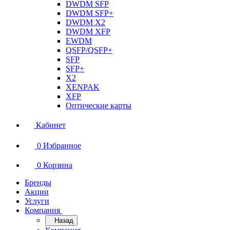
DWDM SFP
DWDM SFP+
DWDM X2
DWDM XFP
EWDM
QSFP/QSFP+
SFP
SFP+
X2
XENPAK
XFP
Оптические карты
Кабинет
0
Избранное
0
Корзина
Бренды
Акции
Услуги
Компания
Назад