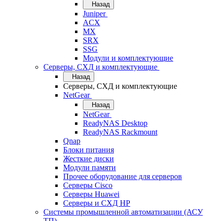
Назад
Juniper
ACX
MX
SRX
SSG
Модули и комплектующие
Серверы, СХД и комплектующие
Назад
Серверы, СХД и комплектующие
NetGear
Назад
NetGear
ReadyNAS Desktop
ReadyNAS Rackmount
Qnap
Блоки питания
Жесткие диски
Модули памяти
Прочее оборудование для серверов
Серверы Cisco
Серверы Huawei
Серверы и СХД HP
Системы промышленной автоматизации (АСУ
ТП)