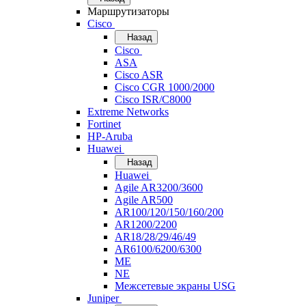
Маршрутизаторы
Cisco
Назад
Cisco
ASA
Cisco ASR
Cisco CGR 1000/2000
Cisco ISR/С8000
Extreme Networks
Fortinet
HP-Aruba
Huawei
Назад
Huawei
Agile AR3200/3600
Agile AR500
AR100/120/150/160/200
AR1200/2200
AR18/28/29/46/49
AR6100/6200/6300
ME
NE
Межсетевые экраны USG
Juniper