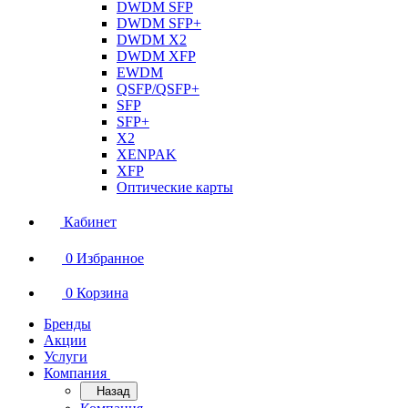
DWDM SFP
DWDM SFP+
DWDM X2
DWDM XFP
EWDM
QSFP/QSFP+
SFP
SFP+
X2
XENPAK
XFP
Оптические карты
Кабинет
0
Избранное
0
Корзина
Бренды
Акции
Услуги
Компания
Назад