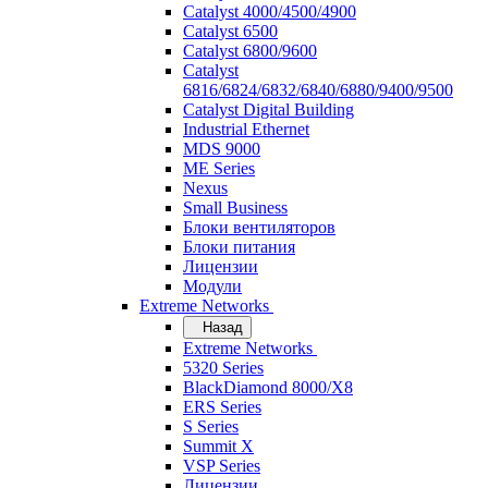
Catalyst 4000/4500/4900
Catalyst 6500
Catalyst 6800/9600
Catalyst
6816/6824/6832/6840/6880/9400/9500
Catalyst Digital Building
Industrial Ethernet
MDS 9000
ME Series
Nexus
Small Business
Блоки вентиляторов
Блоки питания
Лицензии
Модули
Extreme Networks
Назад
Extreme Networks
5320 Series
BlackDiamond 8000/X8
ERS Series
S Series
Summit X
VSP Series
Лицензии