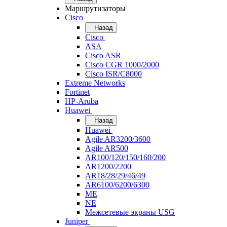
Маршрутизаторы
Cisco
Назад
Cisco
ASA
Cisco ASR
Cisco CGR 1000/2000
Cisco ISR/С8000
Extreme Networks
Fortinet
HP-Aruba
Huawei
Назад
Huawei
Agile AR3200/3600
Agile AR500
AR100/120/150/160/200
AR1200/2200
AR18/28/29/46/49
AR6100/6200/6300
ME
NE
Межсетевые экраны USG
Juniper