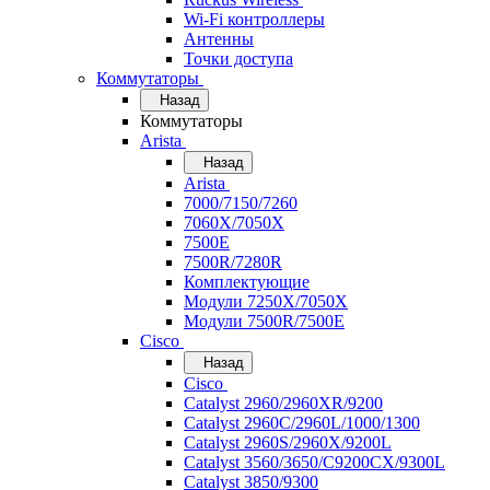
Wi-Fi контроллеры
Антенны
Точки доступа
Коммутаторы
Назад
Коммутаторы
Arista
Назад
Arista
7000/7150/7260
7060X/7050X
7500E
7500R/7280R
Комплектующие
Модули 7250X/7050X
Модули 7500R/7500E
Cisco
Назад
Cisco
Catalyst 2960/2960XR/9200
Catalyst 2960C/2960L/1000/1300
Catalyst 2960S/2960X/9200L
Catalyst 3560/3650/C9200CX/9300L
Catalyst 3850/9300