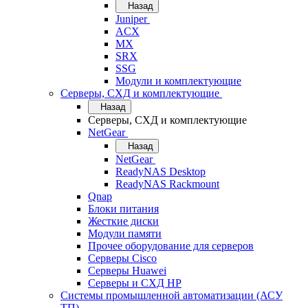
Назад
Juniper
ACX
MX
SRX
SSG
Модули и комплектующие
Серверы, СХД и комплектующие
Назад
Серверы, СХД и комплектующие
NetGear
Назад
NetGear
ReadyNAS Desktop
ReadyNAS Rackmount
Qnap
Блоки питания
Жесткие диски
Модули памяти
Прочее оборудование для серверов
Серверы Cisco
Серверы Huawei
Серверы и СХД HP
Системы промышленной автоматизации (АСУ
ТП)