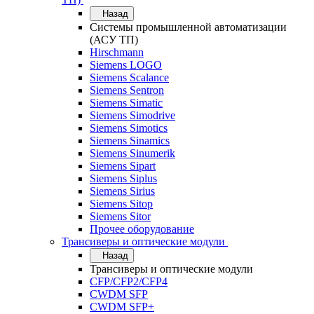
Назад
Системы промышленной автоматизации
(АСУ ТП)
Hirschmann
Siemens LOGO
Siemens Scalance
Siemens Sentron
Siemens Simatic
Siemens Simodrive
Siemens Simotics
Siemens Sinamics
Siemens Sinumerik
Siemens Sipart
Siemens Siplus
Siemens Sirius
Siemens Sitop
Siemens Sitor
Прочее оборудование
Трансиверы и оптические модули
Назад
Трансиверы и оптические модули
CFP/CFP2/CFP4
CWDM SFP
CWDM SFP+