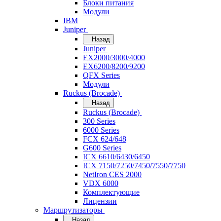
Блоки питания
Модули
IBM
Juniper
Назад
Juniper
EX2000/3000/4000
EX6200/8200/9200
QFX Series
Модули
Ruckus (Brocade)
Назад
Ruckus (Brocade)
300 Series
6000 Series
FCX 624/648
G600 Series
ICX 6610/6430/6450
ICX 7150/7250/7450/7550/7750
NetIron CES 2000
VDX 6000
Комплектующие
Лицензии
Маршрутизаторы
Назад