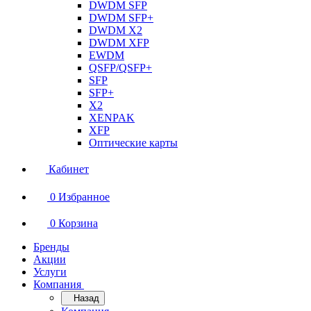
DWDM SFP
DWDM SFP+
DWDM X2
DWDM XFP
EWDM
QSFP/QSFP+
SFP
SFP+
X2
XENPAK
XFP
Оптические карты
Кабинет
0
Избранное
0
Корзина
Бренды
Акции
Услуги
Компания
Назад