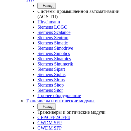
Назад
Системы промышленной автоматизации
(АСУ ТП)
Hirschmann
Siemens LOGO
Siemens Scalance
Siemens Sentron
Siemens Simatic
Siemens Simodrive
Siemens Simotics
Siemens Sinamics
Siemens Sinumerik
Siemens Sipart
Siemens Siplus
Siemens Sirius
Siemens Sitop
Siemens Sitor
Прочее оборудование
Трансиверы и оптические модули
Назад
Трансиверы и оптические модули
CFP/CFP2/CFP4
CWDM SFP
CWDM SFP+