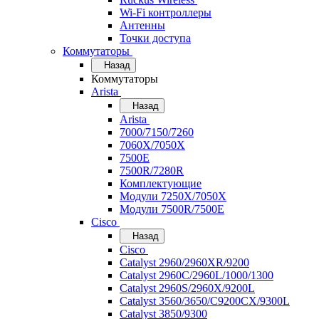
Wi-Fi контроллеры
Антенны
Точки доступа
Коммутаторы
Назад
Коммутаторы
Arista
Назад
Arista
7000/7150/7260
7060X/7050X
7500E
7500R/7280R
Комплектующие
Модули 7250X/7050X
Модули 7500R/7500E
Cisco
Назад
Cisco
Catalyst 2960/2960XR/9200
Catalyst 2960C/2960L/1000/1300
Catalyst 2960S/2960X/9200L
Catalyst 3560/3650/C9200CX/9300L
Catalyst 3850/9300