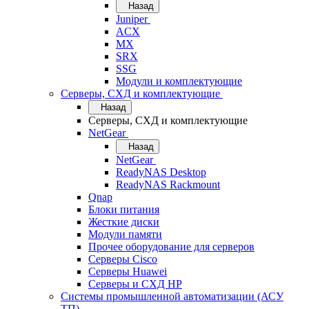
Назад
Juniper
ACX
MX
SRX
SSG
Модули и комплектующие
Серверы, СХД и комплектующие
Назад
Серверы, СХД и комплектующие
NetGear
Назад
NetGear
ReadyNAS Desktop
ReadyNAS Rackmount
Qnap
Блоки питания
Жесткие диски
Модули памяти
Прочее оборудование для серверов
Серверы Cisco
Серверы Huawei
Серверы и СХД HP
Системы промышленной автоматизации (АСУ
ТП)