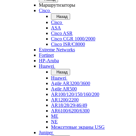
Маршрутизаторы
Cisco
Назад
Cisco
ASA
Cisco ASR
Cisco CGR 1000/2000
Cisco ISR/С8000
Extreme Networks
Fortinet
HP-Aruba
Huawei
Назад
Huawei
Agile AR3200/3600
Agile AR500
AR100/120/150/160/200
AR1200/2200
AR18/28/29/46/49
AR6100/6200/6300
ME
NE
Межсетевые экраны USG
Juniper