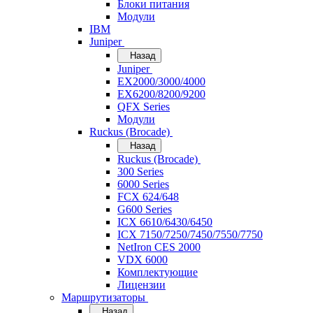
Блоки питания
Модули
IBM
Juniper
Назад
Juniper
EX2000/3000/4000
EX6200/8200/9200
QFX Series
Модули
Ruckus (Brocade)
Назад
Ruckus (Brocade)
300 Series
6000 Series
FCX 624/648
G600 Series
ICX 6610/6430/6450
ICX 7150/7250/7450/7550/7750
NetIron CES 2000
VDX 6000
Комплектующие
Лицензии
Маршрутизаторы
Назад