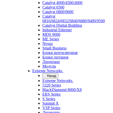
Catalyst 4000/4500/4900
Catalyst 6500
Catalyst 6800/9600
Catalyst
6816/6824/6832/6840/6880/9400/9500
Catalyst Digital Building
Industrial Ethernet
MDS 9000
ME Series
Nexus
Small Business
Блоки вентиляторов
Блоки питания
Лицензии
Модули
Extreme Networks
Назад
Extreme Networks
5320 Series
BlackDiamond 8000/X8
ERS Series
S Series
Summit X
VSP Series
Лицензии