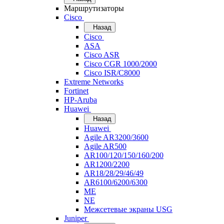
Маршрутизаторы
Cisco
Назад
Cisco
ASA
Cisco ASR
Cisco CGR 1000/2000
Cisco ISR/С8000
Extreme Networks
Fortinet
HP-Aruba
Huawei
Назад
Huawei
Agile AR3200/3600
Agile AR500
AR100/120/150/160/200
AR1200/2200
AR18/28/29/46/49
AR6100/6200/6300
ME
NE
Межсетевые экраны USG
Juniper