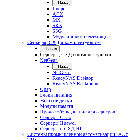
Назад
Juniper
ACX
MX
SRX
SSG
Модули и комплектующие
Серверы, СХД и комплектующие
Назад
Серверы, СХД и комплектующие
NetGear
Назад
NetGear
ReadyNAS Desktop
ReadyNAS Rackmount
Qnap
Блоки питания
Жесткие диски
Модули памяти
Прочее оборудование для серверов
Серверы Cisco
Серверы Huawei
Серверы и СХД HP
Системы промышленной автоматизации (АСУ
ТП)