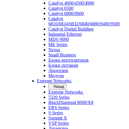
Catalyst 4000/4500/4900
Catalyst 6500
Catalyst 6800/9600
Catalyst
6816/6824/6832/6840/6880/9400/9500
Catalyst Digital Building
Industrial Ethernet
MDS 9000
ME Series
Nexus
Small Business
Блоки вентиляторов
Блоки питания
Лицензии
Модули
Extreme Networks
Назад
Extreme Networks
5320 Series
BlackDiamond 8000/X8
ERS Series
S Series
Summit X
VSP Series
Лицензии