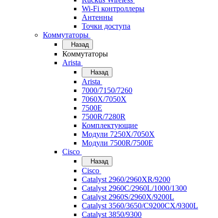
Wi-Fi контроллеры
Антенны
Точки доступа
Коммутаторы
Назад
Коммутаторы
Arista
Назад
Arista
7000/7150/7260
7060X/7050X
7500E
7500R/7280R
Комплектующие
Модули 7250X/7050X
Модули 7500R/7500E
Cisco
Назад
Cisco
Catalyst 2960/2960XR/9200
Catalyst 2960C/2960L/1000/1300
Catalyst 2960S/2960X/9200L
Catalyst 3560/3650/C9200CX/9300L
Catalyst 3850/9300