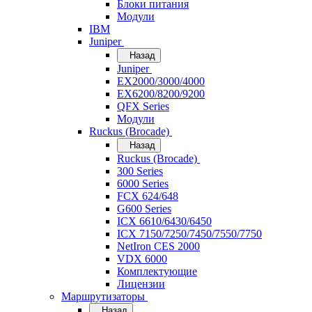
Блоки питания
Модули
IBM
Juniper
Назад
Juniper
EX2000/3000/4000
EX6200/8200/9200
QFX Series
Модули
Ruckus (Brocade)
Назад
Ruckus (Brocade)
300 Series
6000 Series
FCX 624/648
G600 Series
ICX 6610/6430/6450
ICX 7150/7250/7450/7550/7750
NetIron CES 2000
VDX 6000
Комплектующие
Лицензии
Маршрутизаторы
Назад