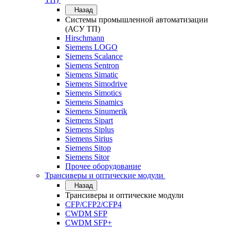
Назад
Системы промышленной автоматизации
(АСУ ТП)
Hirschmann
Siemens LOGO
Siemens Scalance
Siemens Sentron
Siemens Simatic
Siemens Simodrive
Siemens Simotics
Siemens Sinamics
Siemens Sinumerik
Siemens Sipart
Siemens Siplus
Siemens Sirius
Siemens Sitop
Siemens Sitor
Прочее оборудование
Трансиверы и оптические модули
Назад
Трансиверы и оптические модули
CFP/CFP2/CFP4
CWDM SFP
CWDM SFP+