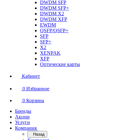
DWDM SFP
DWDM SFP+
DWDM X2
DWDM XFP
EWDM
QSFP/QSFP+
SFP
SFP+
X2
XENPAK
XFP
Оптические карты
Кабинет
0
Избранное
0
Корзина
Бренды
Акции
Услуги
Компания
Назад