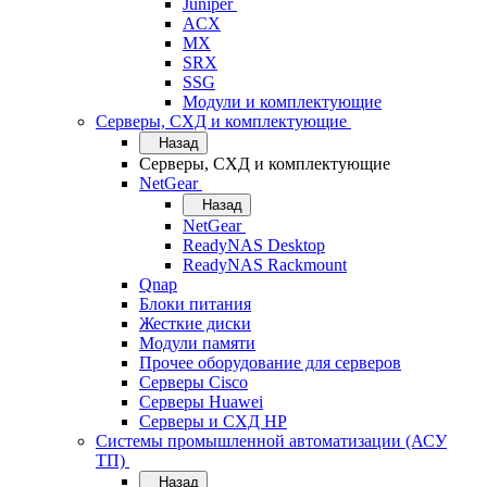
Juniper
ACX
MX
SRX
SSG
Модули и комплектующие
Серверы, СХД и комплектующие
Назад
Серверы, СХД и комплектующие
NetGear
Назад
NetGear
ReadyNAS Desktop
ReadyNAS Rackmount
Qnap
Блоки питания
Жесткие диски
Модули памяти
Прочее оборудование для серверов
Серверы Cisco
Серверы Huawei
Серверы и СХД HP
Системы промышленной автоматизации (АСУ
ТП)
Назад