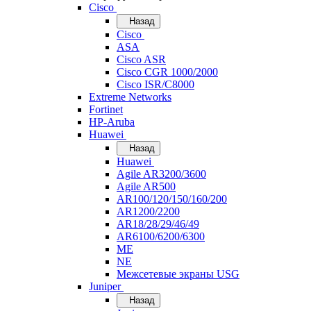
Cisco
Назад
Cisco
ASA
Cisco ASR
Cisco CGR 1000/2000
Cisco ISR/С8000
Extreme Networks
Fortinet
HP-Aruba
Huawei
Назад
Huawei
Agile AR3200/3600
Agile AR500
AR100/120/150/160/200
AR1200/2200
AR18/28/29/46/49
AR6100/6200/6300
ME
NE
Межсетевые экраны USG
Juniper
Назад