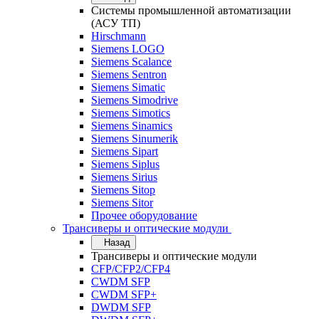
Системы промышленной автоматизации
(АСУ ТП)
Hirschmann
Siemens LOGO
Siemens Scalance
Siemens Sentron
Siemens Simatic
Siemens Simodrive
Siemens Simotics
Siemens Sinamics
Siemens Sinumerik
Siemens Sipart
Siemens Siplus
Siemens Sirius
Siemens Sitop
Siemens Sitor
Прочее оборудование
Трансиверы и оптические модули
Назад
Трансиверы и оптические модули
CFP/CFP2/CFP4
CWDM SFP
CWDM SFP+
DWDM SFP