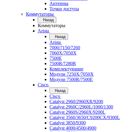
Антенны
Точки доступа
Коммутаторы
Назад
Коммутаторы
Arista
Назад
Arista
7000/7150/7260
7060X/7050X
7500E
7500R/7280R
Комплектующие
Модули 7250X/7050X
Модули 7500R/7500E
Cisco
Назад
Cisco
Catalyst 2960/2960XR/9200
Catalyst 2960C/2960L/1000/1300
Catalyst 2960S/2960X/9200L
Catalyst 3560/3650/C9200CX/9300L
Catalyst 3850/9300
Catalyst 4000/4500/4900